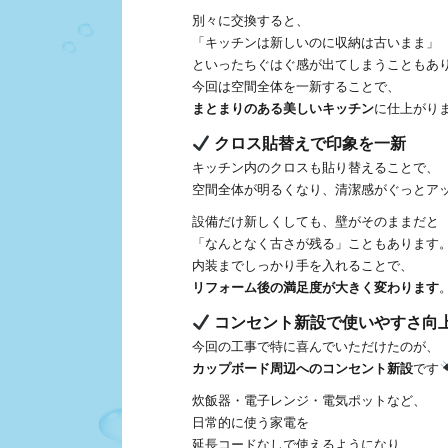
別々に交換すると、
「キッチンは新しいのに収納は古いまま」
といったちぐはぐ感が出てしまうこともあ
今回は空間全体を一新することで、
まとまりのある美しいキッチン
に仕上がり
クロス貼替えで印象を一新
キッチン内のクロスも貼り替えることで、
空間全体が明るくなり、清潔感がぐっとア
設備だけ新しくしても、壁がそのままだと
「なんとなく古さが残る」こともあります
内装までしっかり手を入れることで、
リフォーム後の満足度が大きく変わります
コンセント新設で使いやすさ向
今回の工事で特に喜んでいただけたのが、
カップボード周辺へのコンセント新設
です
炊飯器・電子レンジ・電気ポットなど、
日常的に使う家電を
延長コードなしで使えるようになり、