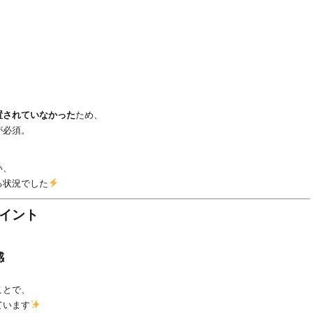
置されていなかった
ため、
が必須。
い、
る状況でした
イント
感
ことで、
ています