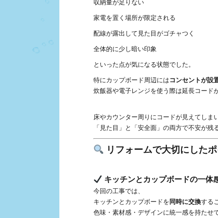
収納量が足りない
家電を置く場所が限定される
配線が露出して見た目がゴチャつく
全体的に少し暗い印象
といった点が気になる状態でした。
特にカップボード周辺には
コンセントが設
炊飯器や電子レンジを使う際は延長コード
床やカウンター周りにコードが見えてしま
「見た目」と「安全面」の両方で不安が残
リフォームで大切にしたポ
キッチンとカップボードの一体
今回の工事では、
キッチンとカップボードを
同時に交換
する
色味・素材感・デザインに統一感を持たせ